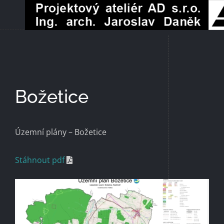
Přeskočit
na
obsah
Božetice
Územní plány – Božetice
Stáhnout pdf