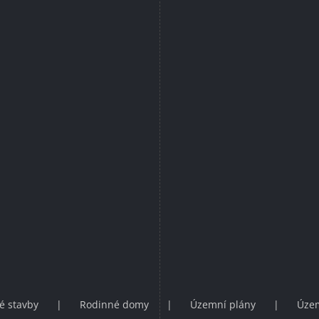
é stavby
Rodinné domy
Územní plány
Územ