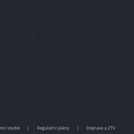
ní studie
Regulační plány
Doprava a ZTV