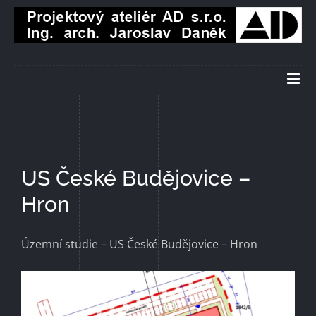
Přeskočit
na
obsah
US České Budějovice –
Hron
Územní studie – US České Budějovice – Hron