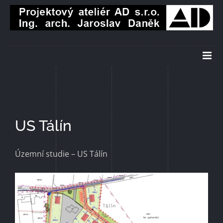
Přeskočit
na
obsah
US Tálín
Územní studie – US Tálín