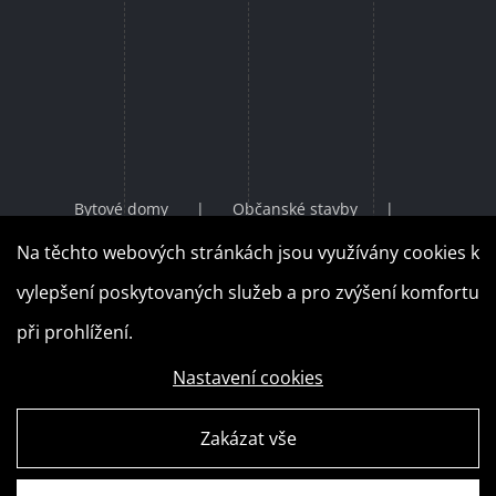
Bytové domy
Občanské stavby
Průmyslové stavby
Rodinné domy
Na těchto webových stránkách jsou využívány cookies k
Územní plány
Územní studie
vylepšení poskytovaných služeb a pro zvýšení komfortu
Regulační plány
Doprava a ZTV
při prohlížení.
Nastavení cookies
Zakázat vše
Vytvořila digitální agentura
4WORKS Solutions s.r.o.
|
AD
|
GDPR