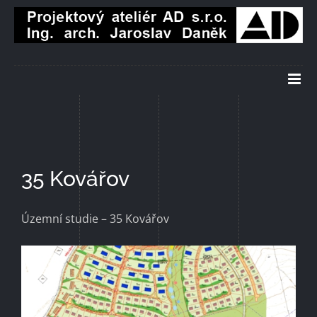
Přeskočit
na
obsah
35 Kovářov
Územní studie – 35 Kovářov