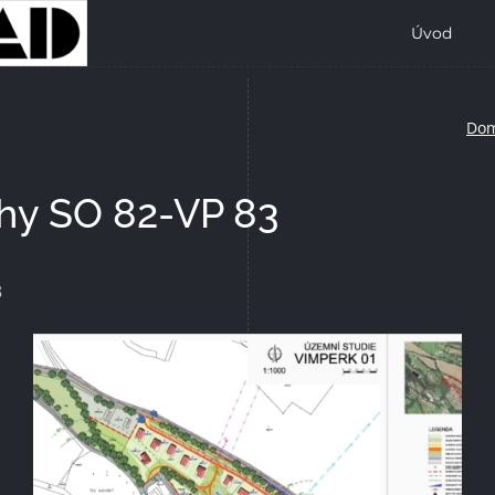
Úvod
Do
hy SO 82-VP 83
3