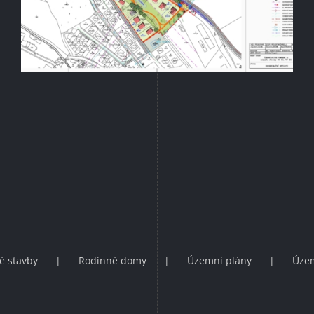
é stavby
Rodinné domy
Územní plány
Územ