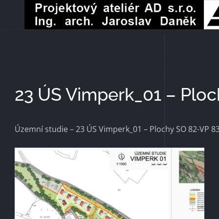
Přeskočit
na
obsah
23 ÚS Vimperk_01 – Ploc
Územní studie – 23 ÚS Vimperk_01 – Plochy SO 82-VP 8