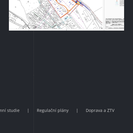
ní studie
Regulační plány
Doprava a ZTV