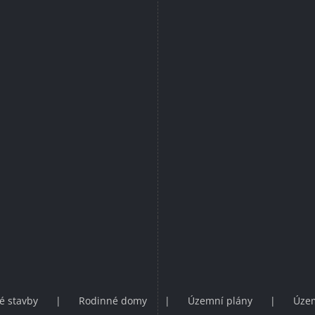
é stavby
Rodinné domy
Územní plány
Územ