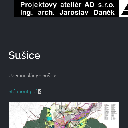
Přeskočit
na
obsah
Sušice
Územní plány – Sušice
Stáhnout pdf