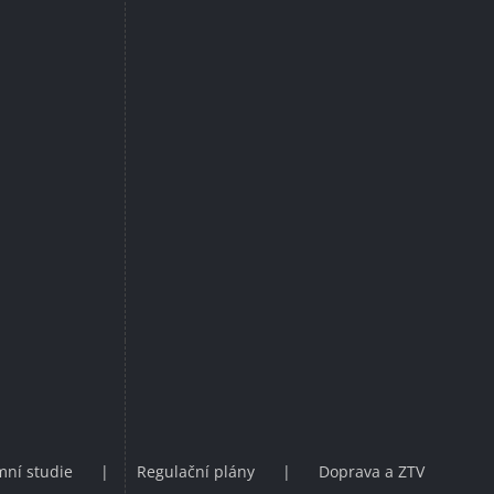
ní studie
Regulační plány
Doprava a ZTV