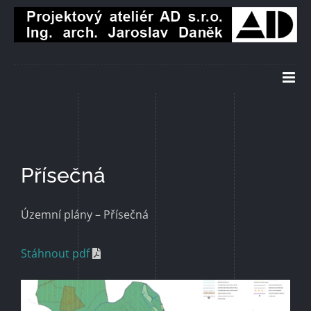
Přeskočit
na
obsah
Přísečná
Územní plány – Přísečná
Stáhnout pdf