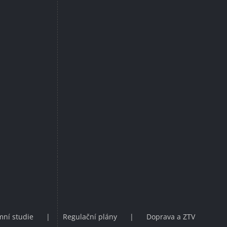
ní studie
Regulační plány
Doprava a ZTV