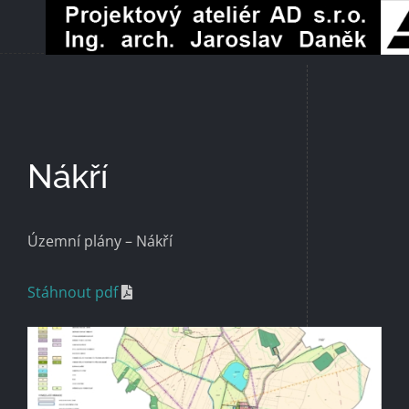
Přeskočit
na
obsah
Nákří
Územní plány – Nákří
Stáhnout pdf