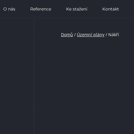
O nás
Reference
Ke stažení
Kontakt
Domů
/
Územní plány
/
Nákří