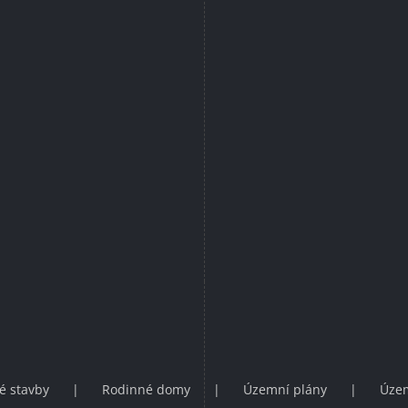
é stavby
Rodinné domy
Územní plány
Územ