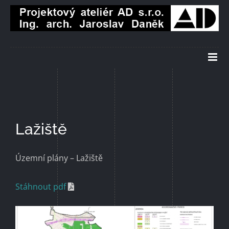
Přeskočit
na
obsah
Lažiště
Územní plány – Lažiště
Stáhnout pdf