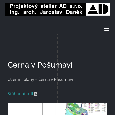
Přeskočit
na
obsah
Černá v Pošumaví
Územní plány – Černá v Pošumaví
Stáhnout pdf