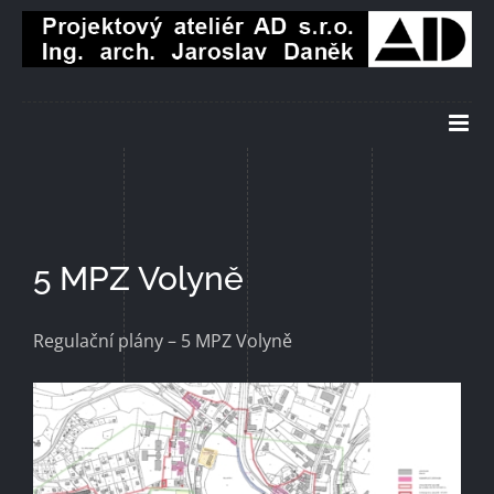
Přeskočit
na
obsah
5 MPZ Volyně
Regulační plány – 5 MPZ Volyně