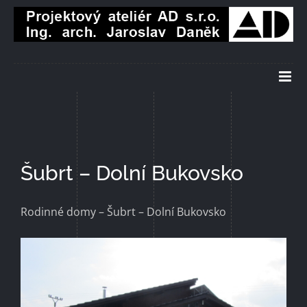
Přeskočit
na
obsah
Šubrt – Dolní Bukovsko
Rodinné domy – Šubrt – Dolní Bukovsko