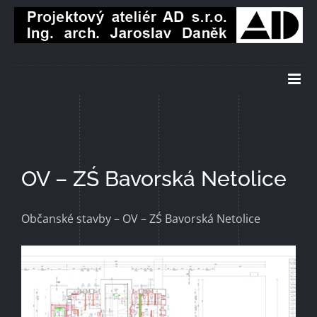
Přeskočit
na
obsah
OV – ZŚ Bavorská Netolice
Občanské stavby – OV – ZŚ Bavorská Netolice