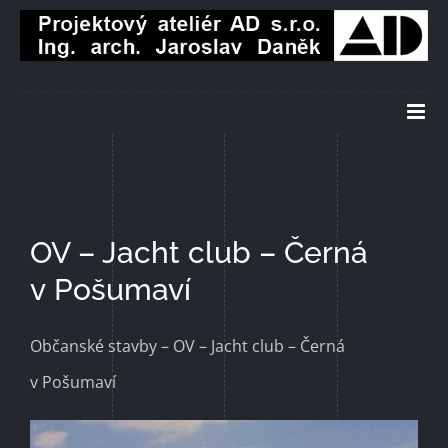
Přeskočit
na
obsah
OV – Jacht club – Černá
v Pošumaví
Občanské stavby – OV – Jacht club – Černá
v Pošumaví