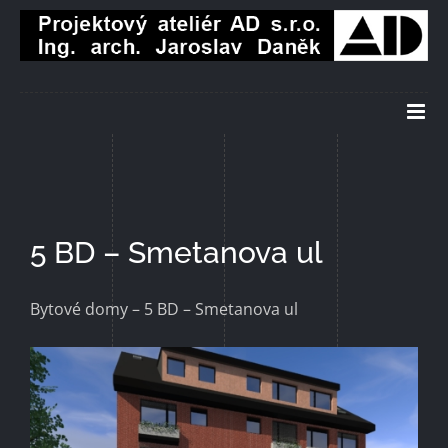
Přeskočit
na
obsah
5 BD – Smetanova ul
Bytové domy – 5 BD – Smetanova ul